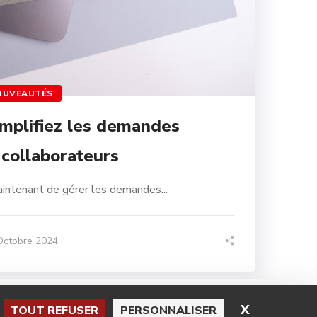
OUVEAUTÉS
simplifiez les demandes
 collaborateurs
tenant de gérer les demandes...
Octobre 2024
X
MASQUER 
TOUT REFUSER
PERSONNALISER