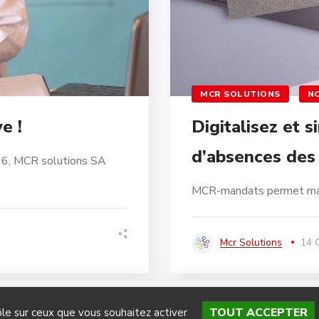
MCR SOLUTIONS
N
e !
Digitalisez et 
d’absences des
016, MCR solutions SA
MCR-mandats permet main
Mcr Solutions
14 
TOUT ACCEPTER
ôle sur ceux que vous souhaitez activer