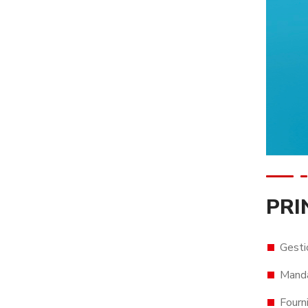
PRI
Gesti
Manda
Fourn