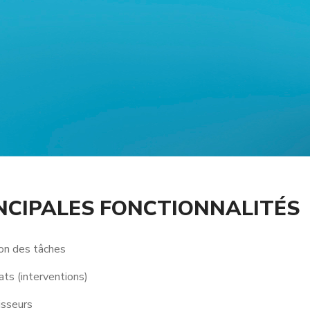
NCIPALES FONCTIONNALITÉS
on des tâches
ts (interventions)
isseurs