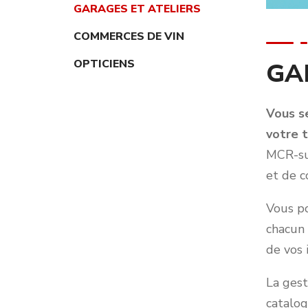
GARAGES ET ATELIERS
COMMERCES DE VIN
OPTICIENS
GA
Vous se
votre t
MCR-sui
et de c
Vous po
chacun 
de vos 
La ges
catalog