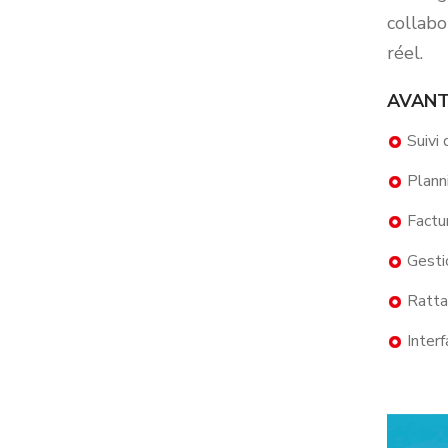
collabo
réel.
AVAN
Suivi
Plann
Factu
Gesti
Ratta
Interf