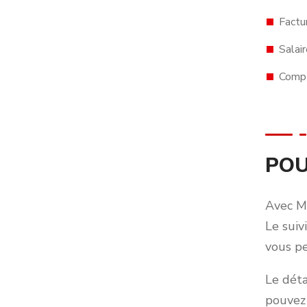
Factu
Salai
Compt
POU
Avec MC
Le suiv
vous pe
Le déta
pouvez 