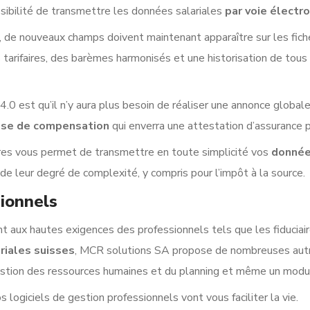
sibilité de transmettre les données salariales
par voie élect
es, de nouveaux champs doivent maintenant apparaître sur les fic
es tarifaires, des barèmes harmonisés et une historisation de t
0 est qu’il n’y aura plus besoin de réaliser une annonce globale 
isse de compensation
qui enverra une attestation d’assurance po
ires vous permet de transmettre en toute simplicité vos
donné
e leur degré de complexité, y compris pour l’impôt à la source.
sionnels
 aux hautes exigences des professionnels tels que les fiduciair
riales suisses
, MCR solutions SA propose de nombreuses autres
gestion des ressources humaines et du planning et même un modul
s logiciels de gestion professionnels vont vous faciliter la vie.